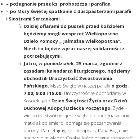
– pożegnanie przez ks. proboszcza i parafian
– po Mszy świętej spotkanie z duszpasterzami parafii
i Siostrami Sercankami
Dzisiaj ofiarami do puszek przed kościołem
będziemy mogli wesprzeć Wielkopostne
Dzieło Pomocy „ Jałmużna Wielkopostna”.
Niech to będzie wyraz naszej solidarności z
potrzebującymi.
Jutro, w poniedziałek, 25 marca, zgodnie z
zasadami kalendarza liturgicznego, będziemy
obchodzili Uroczystość Zwiastowania
Pańskiego.
Msze Święte w naszej parafii
o godz.
7.00, 9.00 i 18.00.
Uroczystość tę obchodzimy w
Kościele jako
Dzień Świętości Życia oraz Dzień
Duchowej Adopcji Dziecka Poczętego.
Życie –
wielki dar Stwórcy – jest święte od poczęcia w łonie
matki aż do śmierci, domaga się poszanowania i
obrony. Pamiętajmy, że nikt oprócz Pana Boga nie
ma nad nim władzy. Osoby, które pragną rozpocząć