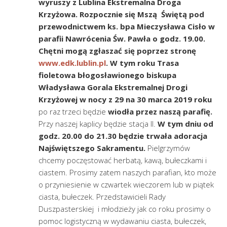
wyruszy z Lublina Ekstremalna Droga
Krzyżowa. Rozpocznie się Mszą Świętą pod
przewodnictwem ks. bpa Mieczysława Cisło w
parafii Nawrócenia Św. Pawła o godz. 19.00.
Chętni mogą zgłaszać się poprzez stronę
www.edk.lublin.pl
.
W tym roku Trasa
fioletowa błogosławionego biskupa
Władysława Gorala Ekstremalnej Drogi
Krzyżowej
w nocy z 29 na 30 marca 2019 roku
po raz trzeci będzie
wiodła przez naszą parafię.
Przy naszej kaplicy będzie stacja II.
W tym dniu od
godz. 20.00 do 21.30 będzie trwała adoracja
Najświętszego Sakramentu.
Pielgrzymów
chcemy poczęstować herbatą, kawą, bułeczkami i
ciastem. Prosimy zatem naszych parafian, kto może
o przyniesienie w czwartek wieczorem lub w piątek
ciasta, bułeczek. Przedstawicieli Rady
Duszpasterskiej i młodzieży jak co roku prosimy o
pomoc logistyczną w wydawaniu ciasta, bułeczek,