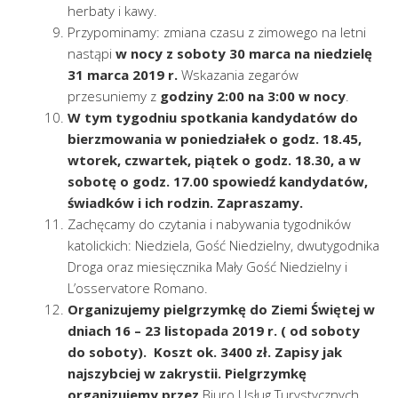
herbaty i kawy.
Przypominamy: zmiana czasu z zimowego na letni
nastąpi
w nocy z soboty 30 marca na niedzielę
31 marca 2019 r.
Wskazania zegarów
przesuniemy z
godziny 2:00 na 3:00 w nocy
.
W tym tygodniu spotkania kandydatów do
bierzmowania w poniedziałek o godz. 18.45,
wtorek, czwartek, piątek o godz. 18.30, a w
sobotę o godz. 17.00 spowiedź kandydatów,
świadków i ich rodzin. Zapraszamy.
Zachęcamy do czytania i nabywania tygodników
katolickich: Niedziela, Gość Niedzielny, dwutygodnika
Droga oraz miesięcznika Mały Gość Niedzielny i
L’osservatore Romano.
Organizujemy pielgrzymkę do Ziemi Świętej w
dniach 16 – 23 listopada 2019 r. ( od soboty
do soboty). Koszt ok. 3400 zł. Zapisy jak
najszybciej w zakrystii.
Pielgrzymkę
organizujemy przez
Biuro Usług Turystycznych