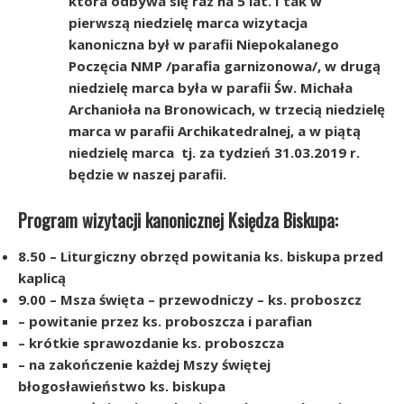
która odbywa się raz na 5 lat. I tak w
pierwszą niedzielę marca wizytacja
kanoniczna był w parafii Niepokalanego
Poczęcia NMP /parafia garnizonowa/, w drugą
niedzielę marca była w parafii Św. Michała
Archanioła na Bronowicach, w trzecią niedzielę
marca w parafii Archikatedralnej, a w piątą
niedzielę marca tj. za tydzień 31.03.2019 r.
będzie w naszej parafii.
Program wizytacji kanonicznej Księdza Biskupa:
8.50 – Liturgiczny obrzęd powitania ks. biskupa przed
kaplicą
9.00 – Msza święta – przewodniczy – ks. proboszcz
– powitanie przez ks. proboszcza i parafian
– krótkie sprawozdanie ks. proboszcza
– na zakończenie każdej Mszy świętej
błogosławieństwo ks. biskupa