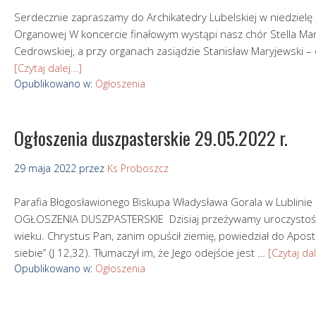
Serdecznie zapraszamy do Archikatedry Lubelskiej w niedzielę 
Organowej W koncercie finałowym wystąpi nasz chór Stella Maris
Cedrowskiej, a przy organach zasiądzie Stanisław Maryjewski – 
[Czytaj dalej…]
Opublikowano w:
Ogłoszenia
Ogłoszenia duszpasterskie 29.05.2022 r.
29 maja 2022
przez
Ks Proboszcz
Parafia Błogosławionego Biskupa Władysława Gorala w Lubl
OGŁOSZENIA DUSZPASTERSKIE Dzisiaj przeżywamy uroczystość 
wieku. Chrystus Pan, zanim opuścił ziemię, powiedział do Apost
siebie” (J 12,32). Tłumaczył im, że Jego odejście jest …
[Czytaj da
Opublikowano w:
Ogłoszenia