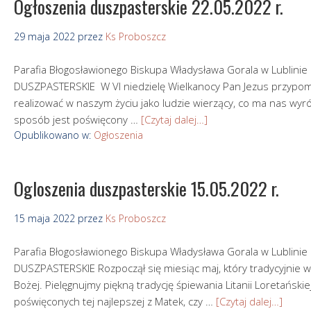
Ogłoszenia duszpasterskie 22.05.2022 r.
29 maja 2022
przez
Ks Proboszcz
Parafia Błogosławionego Biskupa Władysława Gorala w Lubli
DUSZPASTERSKIE W VI niedzielę Wielkanocy Pan Jezus przypomi
realizować w naszym życiu jako ludzie wierzący, co ma nas wyró
sposób jest poświęcony …
[Czytaj dalej…]
Opublikowano w:
Ogłoszenia
Ogloszenia duszpasterskie 15.05.2022 r.
15 maja 2022
przez
Ks Proboszcz
Parafia Błogosławionego Biskupa Władysława Gorala w Lubli
DUSZPASTERSKIE Rozpoczął się miesiąc maj, który tradycyjnie w 
Bożej. Pielęgnujmy piękną tradycję śpiewania Litanii Loretańskie
poświęconych tej najlepszej z Matek, czy …
[Czytaj dalej…]