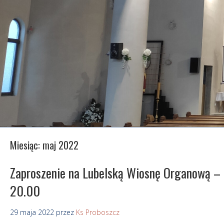
Miesiąc:
maj 2022
Zaproszenie na Lubelską Wiosnę Organową – k
20.00
29 maja 2022
przez
Ks Proboszcz