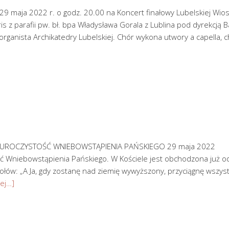
29 maja 2022 r. o godz. 20.00 na Koncert finałowy Lubelskiej Wio
 z parafii pw. bł. bpa Władysława Gorala z Lublina pod dyrekcją 
organista Archikatedry Lubelskiej. Chór wykona utwory a capella, c
inie UROCZYSTOŚĆ WNIEBOWSTĄPIENIA PAŃSKIEGO 29 maja 2022
Wniebowstąpienia Pańskiego. W Kościele jest obchodzona już o
ołów: „A Ja, gdy zostanę nad ziemię wywyższony, przyciągnę wszys
lej…]