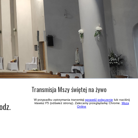
Transmisja Mszy świętej na żywo
odz.