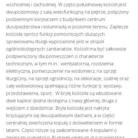
wschodniej i zachodniej. W części południowej kościół jest
dwupoziomowy z salą wielofunkcyjną na piętrze, połączony
podziemnym korytarzem z budynkiem centrum
duszpasterstwa i kolumnadą w poziomie terenu. Zaplecze
kościoła oprócz funkcji pomocniczych służących
sprawowaniu liturgii wyposażone jest w zespół
ogólnodostępnych sanitariatów. Kościół ma być całkowicie
podpiwniczony dla pomieszczeń o charakterze
technicznym, w tym m.in.: wentylatornia, rozdzielnia
elektryczna, pomieszczenie na wodomierz, na sprzęt
liturgiczny, na sprzęt ogrodniczy, na dekoracje, szatnię oraz
salę widowiskową spełniającą różne funkcje tj: wystawy,
przedstawienia, sport. W bryłę kościoła są wbudowane
dwie kaplice /jedna dostępna z nawy głównej, druga z
wejściem z dziedzińca/. Bryła kościoła jest nakryta
krzyżującymi się dwuspadowymi dachami, a w części
centralnej zwieńczona kopułą z doświetleniem w formie
latarni. Części niższe są zaakcentowane 4 kopułami o
mniejszej rozpiętości. Budynek centrum duszpasterstwa