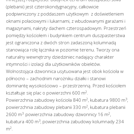
(plebanii) jest czterokondygnacyjny, całkowicie
podpiwniczony z poddaszem użytkowym z doświetleniem
oknami połaciowymi i lukarnami, z wbudowanymi garażami i
magazynami, nakryty dachem czterospadowym. Przestrzeń
pomiędzy kościołem i budynkiem centrum duszpasterstwa
jest ograniczona z dwóch stron zadaszoną kolumnadą
stanowiąca rolę łącznika w poziomie terenu. Tworzy ona
naturalny wewnętrzny dziedziniec nadający charakter
intymności i izolacji dla użytkowników obiektów.
Wolnostojąca dzwonnica usytuowana jest obok kościoła w
północno – zachodnim narożniku działki i stanowi
dominantę wysokościowo – przestrzenną. Przed kościołem
2
kształtuje się plac o powierzchni 600 m
.
2
3
Powierzchnia zabudowy kościoła 840 m
, kubatura 9800 m
,
2
powierzchnia zabudowy plebanii 330 m
, kubatura plebanii
3
2
2600 m
powierzchnia zabudowy dzwonnicy 16 m
,
3
kubatura 400 m
, powierzchnia zabudowy kolumnady 234
2
m
.