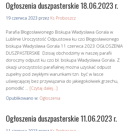
Ogłoszenia duszpasterskie 18.06.2023 r.
19 czerwca 2023
przez
Ks Proboszcz
Parafia Błogosławionego Biskupa Władysława Gorala w
Lublinie Uroczystość Odpustowa ku czci Błogosławionego
biskupa Władysława Gorala 11 czerwca 2023 OGŁOSZENIA
DUSZPASTERSKIE Dzisiaj obchodzimy w naszej parafii
doroczny odpust ku czci bł. biskupa Władysława Gorala. Z
okazji uroczystości parafialnej można uzyskać odpust
zupełny pod zwykłymi warunkami tzn. być w łasce
uświęcającej bez przywiązania do jakiegokolwiek grzechu,
pomodlić …
[Czytaj dalej…]
Opublikowano w:
Ogłoszenia
Ogłoszenia duszpasterskie 11.06.2023 r.
11 czerwca 2023
przez
Ks Proboszcz