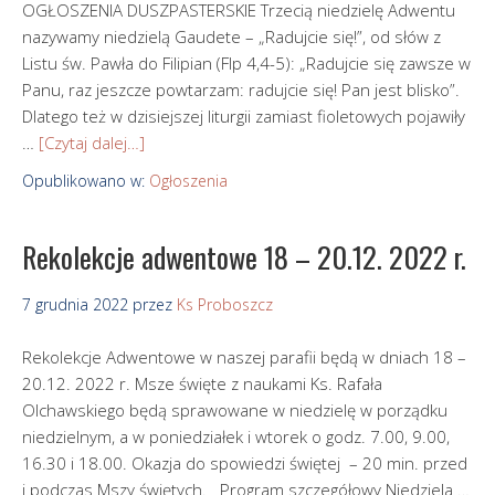
OGŁOSZENIA DUSZPASTERSKIE Trzecią niedzielę Adwentu
nazywamy niedzielą Gaudete – „Radujcie się!”, od słów z
Listu św. Pawła do Filipian (Flp 4,4-5): „Radujcie się zawsze w
Panu, raz jeszcze powtarzam: radujcie się! Pan jest blisko”.
Dlatego też w dzisiejszej liturgii zamiast fioletowych pojawiły
…
[Czytaj dalej…]
Opublikowano w:
Ogłoszenia
Rekolekcje adwentowe 18 – 20.12. 2022 r.
7 grudnia 2022
przez
Ks Proboszcz
Rekolekcje Adwentowe w naszej parafii będą w dniach 18 –
20.12. 2022 r. Msze święte z naukami Ks. Rafała
Olchawskiego będą sprawowane w niedzielę w porządku
niedzielnym, a w poniedziałek i wtorek o godz. 7.00, 9.00,
16.30 i 18.00. Okazja do spowiedzi świętej – 20 min. przed
i podczas Mszy świętych. Program szczegółowy Niedziela …