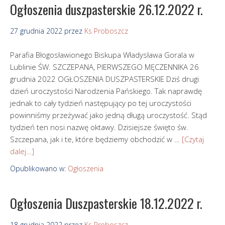
Ogłoszenia duszpasterskie 26.12.2022 r.
27 grudnia 2022
przez
Ks Proboszcz
Parafia Błogosławionego Biskupa Władysława Gorala w
Lublinie ŚW. SZCZEPANA, PIERWSZEGO MĘCZENNIKA 26
grudnia 2022 OGŁOSZENIA DUSZPASTERSKIE Dziś drugi
dzień uroczystości Narodzenia Pańskiego. Tak naprawdę
jednak to cały tydzień następujący po tej uroczystości
powinniśmy przeżywać jako jedną długą uroczystość. Stąd
tydzień ten nosi nazwę oktawy. Dzisiejsze święto św.
Szczepana, jak i te, które będziemy obchodzić w …
[Czytaj
dalej…]
Opublikowano w:
Ogłoszenia
Ogłoszenia Duszpasterskie 18.12.2022 r.
18 grudnia 2022
przez
Ks Proboszcz