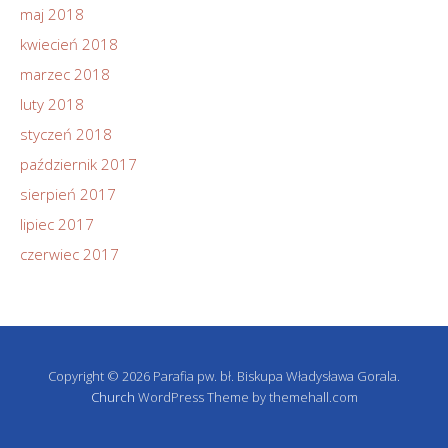
maj 2018
kwiecień 2018
marzec 2018
luty 2018
styczeń 2018
październik 2017
sierpień 2017
lipiec 2017
czerwiec 2017
Copyright © 2026 Parafia pw. bł. Biskupa Władysława Gorala.
Church
WordPress Theme by themehall.com