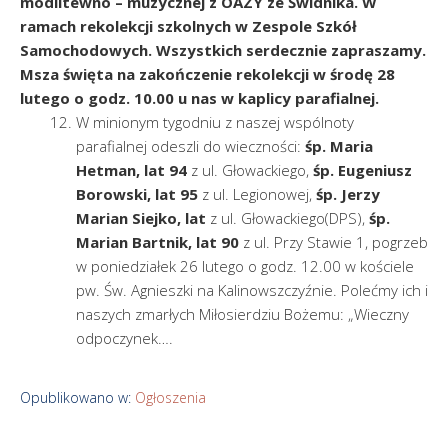
modlitewno – muzycznej z OAZY ze Świdnika. W
ramach rekolekcji szkolnych w Zespole Szkół
Samochodowych. Wszystkich serdecznie zapraszamy.
Msza święta na zakończenie rekolekcji w środę 28
lutego o godz. 10.00 u nas w kaplicy parafialnej.
W minionym tygodniu z naszej wspólnoty
parafialnej odeszli do wieczności:
śp. Maria
Hetman, lat 94
z ul. Głowackiego,
śp. Eugeniusz
Borowski, lat 95
z ul. Legionowej,
śp. Jerzy
Marian Siejko,
lat
z ul. Głowackiego(DPS),
śp.
Marian Bartnik, lat 90
z ul. Przy Stawie 1, pogrzeb
w poniedziałek 26 lutego o godz. 12.00 w kościele
pw. Św. Agnieszki na Kalinowszczyźnie. Polećmy ich i
naszych zmarłych Miłosierdziu Bożemu: „Wieczny
odpoczynek….
Opublikowano w:
Ogłoszenia