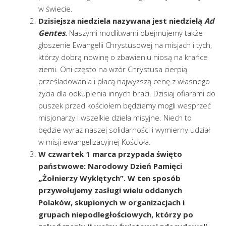
w świecie.
Dzisiejsza niedziela nazywana jest niedzielą
Ad
Gentes
.
Naszymi modlitwami obejmujemy także
głoszenie Ewangelii Chrystusowej na misjach i tych,
którzy dobrą nowinę o zbawieniu niosą na krańce
ziemi. Oni często na wzór Chrystusa cierpią
prześladowania i płacą najwyższą cenę z własnego
życia dla odkupienia innych braci. Dzisiaj ofiarami do
puszek przed kościołem będziemy mogli wesprzeć
misjonarzy i wszelkie dzieła misyjne. Niech to
będzie wyraz naszej solidarności i wymierny udział
w misji ewangelizacyjnej Kościoła.
W czwartek 1 marca przypada święto
państwowe: Narodowy Dzień Pamięci
„Żołnierzy Wyklętych”. W ten sposób
przywołujemy zasługi wielu oddanych
Polaków, skupionych w organizacjach i
grupach niepodległościowych, którzy po