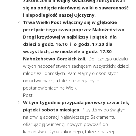
zakończeniu II wojny światowej zdecydowali
się na podjęcie nierównej walki o suwerenność
i niepodległość naszej Ojczyzny.
Trwa Wielki Post włączmy się w głębokie
przeżycie tego czasu poprzez Nabożeństwo
Drogi krzyżowej w najbliższy I piątek dla
dzieci o godz. 16.10 i o godz. 17.20 dla
wszystkich, a w niedziele o godz. 17.30
Nabożeństwo Gorzkich żali.
Do licznego udziału
w tych nabożeństwach zachęcam wszystkich: dzieci,
młodzież i dorosłych. Pamiętajmy o osobistych
umartwieniach, a także o specjalnych
postanowieniach na Wielki
Post.
W tym tygodniu przypada pierwszy czwartek,
piątek i sobota miesiąca.
Przyjdźmy do świątyni
na chwilę adoracji Najświętszego Sakramentu,
ofiarując ją w intencji nowych powołań do
kapłaństwa i życia zakonnego, także z naszej