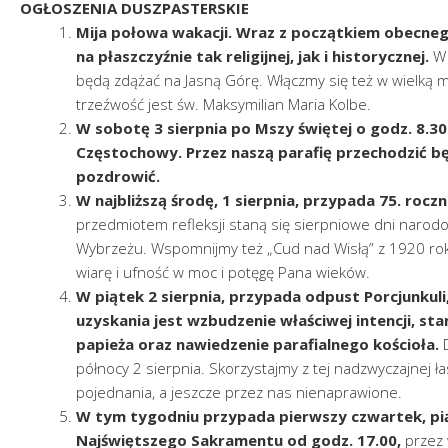
OGŁOSZENIA DUSZPASTERSKIE
Mija połowa wakacji. Wraz z początkiem obecneg
na płaszczyźnie tak religijnej, jak i historycznej.
W 
będą zdążać na Jasną Górę. Włączmy się też w wielką
trzeźwość jest św. Maksymilian Maria Kolbe.
W sobotę 3 sierpnia po Mszy świętej o godz. 8.3
Częstochowy. Przez naszą parafię przechodzić będ
pozdrowić.
W najbliższą środę, 1 sierpnia, przypada 75. ro
przedmiotem refleksji staną się sierpniowe dni narod
Wybrzeżu. Wspomnijmy też „Cud nad Wisłą” z 1920 roku.
wiarę i ufność w moc i potęgę Pana wieków.
W piątek 2 sierpnia, przypada odpust Porcjunkuli
uzyskania jest wzbudzenie właściwej intencji, st
papieża oraz nawiedzenie parafialnego kościoła.
D
północy 2 sierpnia. Skorzystajmy z tej nadzwyczajnej
pojednania, a jeszcze przez nas nienaprawione.
W tym tygodniu przypada pierwszy czwartek, pią
Najświętszego Sakramentu od godz. 17.00,
przez 