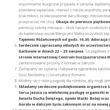
wspomnienie liturgiczne przypada 4 sierpnia, będziemy 
powołania kapłańskie, również z naszej wspólnoty para
brak miłości, za lekceważenie daru Bożego miłosierdzia.
przepraszać nie chcą.
Okazja do pierwszo piątkowej
pierwszą sobotę miesiąca – obok naszych osobistych in
do kapłaństwa, wszak Maryja jest Matką wszystkich ka
Tajemnic Różańcowych od godz. 16.30. Adoracja i 
Serdecznie zapraszamy młodych do uczestnictw
Garbowie w dniach 22 – 25 sierpnia.
Szczegółowe i
stronie internetowej Centrum Duszpasterstwa Mło
zainteresowane prosimy o kontakt w zakrystii.
Zachęcamy do czytania i nabywania tygodników katolick
Gość Niedzielny i L’osservatore Romano.
Módlmy się o dobrą pogodę dla rolników, aby mogli zeb
Składamy serdeczne podziękowanie organistce S.
Serca Jezusa za wieloletnią posługę organistki 
światła Ducha Świętego, opieki Matki Bożej ora
Gorala w dalszym życiu zakonnym oraz na nowej 
W minionym tygodniu z naszej wspólnoty parafialnej o