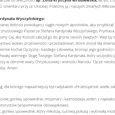
 cmentarz przy ul. Unickiej. Polećmy ją i naszych zmarłych Miłosie
ardynała Wyszyńskiego:
ianej dobroci powołujesz ciągle nowych apostołów, aby przybliżali
atrznościowego Pasterza Stefana Kardynała Wyszyńskiego, Prymasa
simy Cię, aby Kościół zaliczył go do grona swoich świętych. Wejrzyj 
męstwo wobec przeciwności i prześladowań, które znosił dla imieni
iernie kochał Ojczyznę i każdego człowieka, broniąc jego godności i
hwałą wiernego Sługę Twojego Stefana Kardynała, który wszystko 
pomocy w obronie wiary Chrystusowej i wolności Narodu. Ojcze niesk
obą. Amen.
g, dla którego najważniejszy był radykalizm chrześcijański, wielki zał
ścioła, gorliwy spowiednik, misjonarz i kaznodzieja, jeden z najwięk
emptorystów (wspomnienie obowiązkowe);
z, gorliwy spowiednik, który miłością, surową pokutą i wytrwałą mod