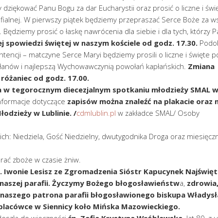
dziękować Panu Bogu za dar Eucharystii oraz prosić o liczne i świ
fialnej. W pierwszy piątek będziemy przepraszać Serce Boże za ws
 Będziemy prosić o łaskę nawrócenia dla siebie i dla tych, którzy 
 spowiedzi świętej w naszym kościele od godz. 17.30.
Podo
tencji – matczyne Serce Maryi będziemy prosili o liczne i święte 
płanów i najlepszą Wychowawczynią powołań kapłańskich.
Zmiana
różaniec od godz. 17.00.
a w tegorocznym diecezjalnym spotkaniu młodzieży SMAL 
nformacje dotyczące
zapisów można znaleźć na plakacie oraz 
dzieży w Lublinie. /
cdmlublin.pl
w zakładce SMAL/ Osoby
ich: Niedziela, Gość Niedzielny, dwutygodnika Droga oraz miesięczn
rać zboże w czasie żniw.
 Iwonie Lesisz ze Zgromadzenia Sióstr Kapucynek Najświę
w naszej parafii. Życzymy Bożego błogosławieństw
a,
zdrowia,
z naszego patrona parafii błogosławionego biskupa Władys
placówce w Siennicy koło Mińska Mazowieckiego.
deszła do wieczności
śp. Zofia Krystyna Wróblewska,
lat 80, z u