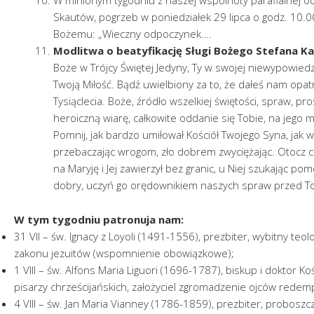
Skautów, pogrzeb w poniedziałek 29 lipca o godz. 10.00,
Bożemu: „Wieczny odpoczynek….
Modlitwa o beatyfikację Sługi Bożego Stefana K
Boże w Trójcy Świętej Jedyny, Ty w swojej niewypowiedz
Twoją Miłość. Bądź uwielbiony za to, że dałeś nam op
Tysiąclecia. Boże, źródło wszelkiej świętości, spraw, pro
heroiczną wiarę, całkowite oddanie się Tobie, na jego 
Pomnij, jak bardzo umiłował Kościół Twojego Syna, jak w
przebaczając wrogom, zło dobrem zwyciężając. Otocz c
na Maryję i Jej zawierzył bez granic, u Niej szukając 
dobry, uczyń go orędownikiem naszych spraw przed T
W tym tygodniu patronuja nam:
31 VII – św. Ignacy z Loyoli (1491-1556), prezbiter, wybitny teolo
zakonu jezuitów (wspomnienie obowiązkowe);
1 VIII – św. Alfons Maria Liguori (1696-1787), biskup i doktor Ko
pisarzy chrześcijańskich, założyciel zgromadzenie ojców red
4 VIII – św. Jan Maria Vianney (1786-1859), prezbiter, proboszc