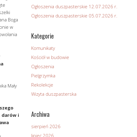
ęte
Ogłoszenia duszpasterskie 12.07.2026 r.
zelki
Ogłoszenia duszpasterskie 05.07.2026 r.
Pana Boga
bnie w
powołania
Kategorie
Komunikaty
w
Kościół w budowie
na
Ogłoszenia
Pielgrzymka
Rekolekcje
ika Mały
Wizyta duszpasterska
tszego
Archiwa
 darów i
ława
sierpień 2026
lipiec 2026
l.