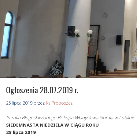
Ogłoszenia 28.07.2019 r.
25 lipca 2019
przez
Ks Proboszcz
Parafia
Błogosławionego Biskupa Władysława Gorala w Lublinie
SIEDEMNASTA NIEDZIELA W CIĄGU ROKU
28 lipca 2019