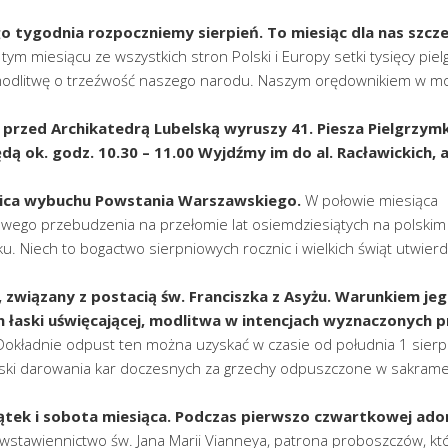
o tygodnia rozpoczniemy sierpień. To miesiąc dla nas szcz
tym miesiącu ze wszystkich stron Polski i Europy setki tysięcy pi
 modlitwę o trzeźwość naszego narodu. Naszym orędownikiem w mo
0 przed Archikatedrą Lubelską wyruszy 41. Piesza Pielgrzym
ą ok. godz. 10.30 – 11.00 Wyjdźmy im do al. Racławickich, a
cznica wybuchu Powstania Warszawskiego.
W połowie miesiąca
owego przebudzenia na przełomie lat osiemdziesiątych na polskim
 Niech to bogactwo sierpniowych rocznic i wielkich świąt utwierd
, związany z postacią św. Franciszka z Asyżu. Warunkiem je
an łaski uświęcającej, modlitwa w intencjach wyznaczonych p
okładnie odpust ten można uzyskać w czasie od południa 1 sierp
 łaski darowania kar doczesnych za grzechy odpuszczone w sakram
tek i sobota miesiąca.
Podczas pierwszo czwartkowej ador
wstawiennictwo św. Jana Marii Vianneya, patrona proboszczów, kt