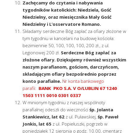
Zachęcamy do czytania i nabywania
tygodników katolickich: Niedziela, Gość
Niedzielny, oraz miesięcznika Mały Gość
Niedzielny i L’osservatore Romano.
Składamy serdeczne Bóg zapłać za ofiary złożone w
tym tygodniu w kancelarii na budowę kościoła:
bezimiennie 50, 100, 100, 100, 200 zł., z ul.
Legionowej 200 zł.
Serdeczne Bóg zapłać za
złożone ofiary. Dziękujemy również wszystkim
naszym parafianom, gościom, darczyńcom,
składającym ofiary bezpośrednio poprzez
konto parafialne.
Nr konta bankowego
parafii:
BANK PKO S.A. V O/LUBLIN 67 1240
1503 1111 0010 0301 0337
W minionym tygodniu z naszej wspólnoty
parafialnej odeszli do wieczności
śp. Jolanta
Stankiewicz, lat 62
z ul. Puławskiej,
śp. Paweł
Jonkis, lat 65
z ul. Popiełuszki, pogrzeb w
poniedziałek 12 sierpnia o godz. 10.00, cmentarz