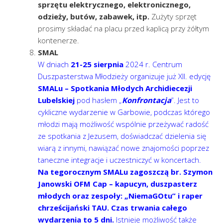
sprzętu elektrycznego, elektronicznego,
odzieży, butów, zabawek, itp.
Zużyty sprzęt
prosimy składać na placu przed kaplicą przy żółtym
kontenerze.
SMAL
W dniach
21-25 sierpnia
2024 r. Centrum
Duszpasterstwa Młodzieży organizuje już XII. edycję
SMALu – Spotkania Młodych Archidiecezji
Lubelskiej
pod hasłem „
Konfrontacja
”. Jest to
cykliczne wydarzenie w Garbowie, podczas którego
młodzi mają możliwość wspólnie przeżywać radość
ze spotkania z Jezusem, doświadczać dzielenia się
wiarą z innymi, nawiązać nowe znajomości poprzez
taneczne integracje i uczestniczyć w koncertach.
Na tegorocznym SMALu zagoszczą br. Szymon
Janowski OFM Cap – kapucyn, duszpasterz
młodych oraz zespoły: „NiemaGOtu” i raper
chrześcijański TAU. Czas trwania całego
wydarzenia to 5 dni.
Istnieje możliwość także