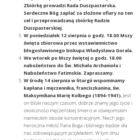
Zbiórkę prowadzi Rada Duszpasterska.
Serdeczne Bóg zapłać za złożone ofiary na ten
cel i przeprowadzaną zbiórkę Radzie
Duszpasterskiej.
W poniedziałek 12 sierpnia o godz. 18.00 Mszy
święta zbiorowa przez wstawiennictwo
błogosławionego biskupa Władysława Gorala.
We wtorek po Mszy świętej o godz. 18.00
nabożeństwo do Św. Michała Archanioła i
Nabożeństwo Fatimskie. Zapraszamy.
W środę 14 sierpnia w liturgii wspominamy
kapłana i męczennika, franciszkanina, św.
Maksymiliana Marię Kolbego (1894-1941).
Jest
on bliski naszym czasom, dobrze znamy jego życie i
okoliczności męczeńskiej śmierci w oświęcimskim
niemieckim obozie koncentracyjnym. Niech jego
heroiczna miłość Pana Boga i bliźniego będzie dla
nas zobowiązującym przykładem. W tym dniu